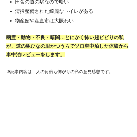
田舎の道の駅なので暗い
清掃整備された綺麗なトイレがある
物産館や産直市は大賑わい
幽霊・動物・不良・暗闇…とにかく怖い超ビビりの私
が、道の駅ひなの里かつうらでソロ車中泊した体験から
車中泊レビューをします。
※記事内容は、人の何倍も怖がりの私の意見感想です。