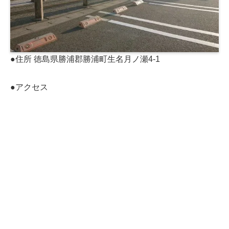
●住所 徳島県勝浦郡勝浦町生名月ノ瀬4‐1
●アクセス