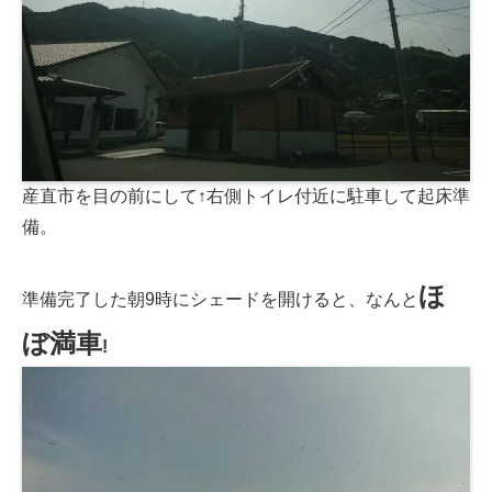
産直市を目の前にして↑右側トイレ付近に駐車して起床準
備。
ほ
準備完了した朝9時にシェードを開けると、なんと
ぼ満車
!