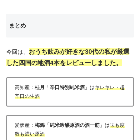
まとめ
おうち飲みが好きな30代の私が厳選
今回は、
した
四国の地酒4本をレビューしました。
高知産：
桂月「辛口特別純米酒」
は
キレキレ・超
辛口の生酒
愛媛産：
梅錦「純米吟醸原酒の酒一筋」
は
味も度
数も濃い原酒