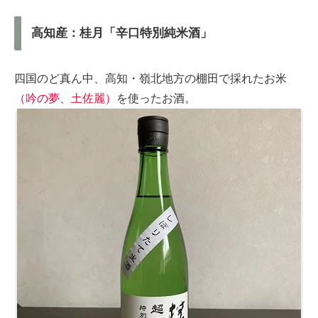
高知産：桂月「辛口特別純米酒」
四国のど真ん中、高知・
嶺北地方の
棚田で採れたお米
（吟の夢、土佐麗）
を使ったお酒。