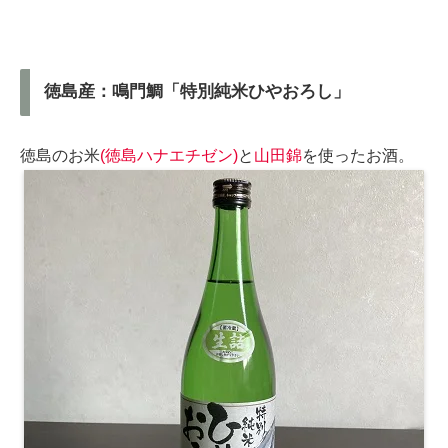
徳島産：鳴門鯛「特別純米ひやおろし」
徳島のお米
(徳島ハナエチゼン)
と
山田錦
を使ったお酒。