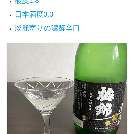
酸度1.8
日本酒度0.0
淡麗寄りの濃酵辛口