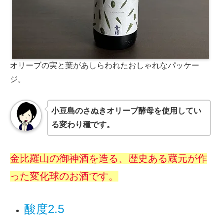
オリーブの実と葉があしらわれたおしゃれなパッケー
ジ。
小豆島のさぬきオリーブ酵母を使用してい
る変わり種です。
金比羅山の御神酒を造る、歴史ある蔵元が作
った変化球のお酒です。
酸度2.5