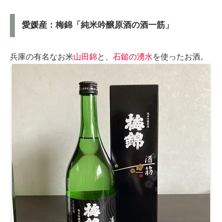
愛媛産：梅錦「純米吟醸原酒の酒一筋」
兵庫の有名なお米
山田錦
と、
石鎚の湧水
を使ったお酒。