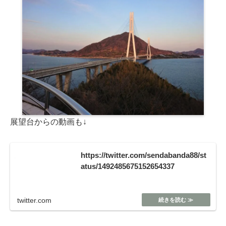
展望台からの動画も↓
https://twitter.com/sendabanda88/st
atus/1492485675152654337
twitter.com