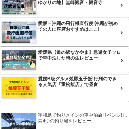
ゆかりの地】堂崎観音・観音寺
愛媛⇔沖縄の飛行機直行便!沖縄が初め
ての人に座席おすすめはここ!
愛媛県【道の駅なかやま】急遽女子ソロ
で車中泊した時の生レビュー
愛媛B級グルメ焼豚玉子飯!行列のでき
る人気店「重松飯店」で昼食
宇和島で釣りメインの車中泊旅リベンジ!九
島4つの釣り場をレビュー